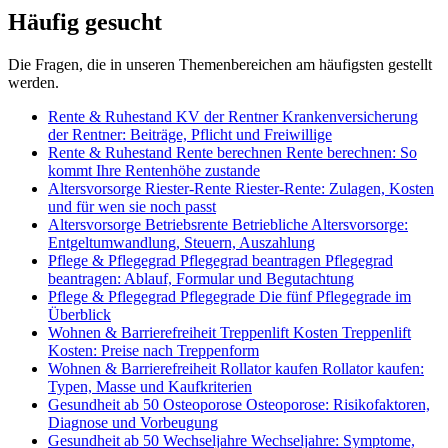
Häufig gesucht
Die Fragen, die in unseren Themenbereichen am häufigsten gestellt
werden.
Rente & Ruhestand
KV der Rentner
Krankenversicherung
der Rentner: Beiträge, Pflicht und Freiwillige
Rente & Ruhestand
Rente berechnen
Rente berechnen: So
kommt Ihre Rentenhöhe zustande
Altersvorsorge
Riester-Rente
Riester-Rente: Zulagen, Kosten
und für wen sie noch passt
Altersvorsorge
Betriebsrente
Betriebliche Altersvorsorge:
Entgeltumwandlung, Steuern, Auszahlung
Pflege & Pflegegrad
Pflegegrad beantragen
Pflegegrad
beantragen: Ablauf, Formular und Begutachtung
Pflege & Pflegegrad
Pflegegrade
Die fünf Pflegegrade im
Überblick
Wohnen & Barrierefreiheit
Treppenlift Kosten
Treppenlift
Kosten: Preise nach Treppenform
Wohnen & Barrierefreiheit
Rollator kaufen
Rollator kaufen:
Typen, Masse und Kaufkriterien
Gesundheit ab 50
Osteoporose
Osteoporose: Risikofaktoren,
Diagnose und Vorbeugung
Gesundheit ab 50
Wechseljahre
Wechseljahre: Symptome,